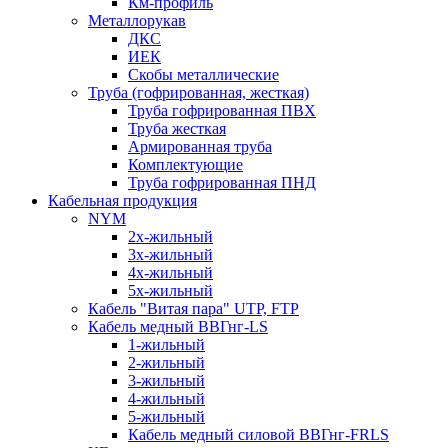
Км-профиль
Металлорукав
ДКС
ИЕК
Скобы металлические
Труба (гофрированная, жесткая)
Труба гофрированная ПВХ
Труба жесткая
Армированная труба
Комплектующие
Труба гофрированная ПНД
Кабельная продукция
NYM
2х-жильный
3х-жильный
4х-жильный
5х-жильный
Кабель "Витая пара" UTP, FTP
Кабель медный ВВГнг-LS
1-жильный
2-жильный
3-жильный
4-жильный
5-жильный
Кабель медный силовой ВВГнг-FRLS