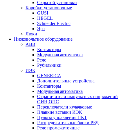
Скрытой установки
Коробки установочные
GUSI
HEGEL
Schneider Electric
Эра
Люки
Низковольтное оборудование
ABB
Контакторы
Модульная автоматика
Реле
Рубильники
ИЭК
GENERICA
Дополнительные устройства
Контакторы
Модульная автоматика
Ограничители импульсных напряжений
ОИН,ОПС
Переключатели кулачковые
Плавкие вставки ИЭК
Пульты управления ПКТ
Распределительные блоки РБД
Реле промежуточные