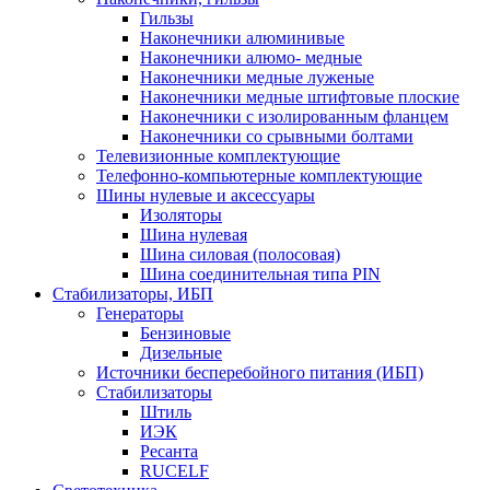
Гильзы
Наконечники алюминивые
Наконечники алюмо- медные
Наконечники медные луженые
Наконечники медные штифтовые плоские
Наконечники с изолированным фланцем
Наконечники со срывными болтами
Телевизионные комплектующие
Телефонно-компьютерные комплектующие
Шины нулевые и аксессуары
Изоляторы
Шина нулевая
Шина силовая (полосовая)
Шина соединительная типа PIN
Стабилизаторы, ИБП
Генераторы
Бензиновые
Дизельные
Источники бесперебойного питания (ИБП)
Стабилизаторы
Штиль
ИЭК
Ресанта
RUCELF