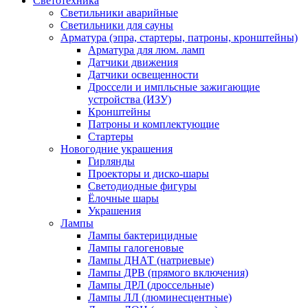
Светотехника
Светильники аварийные
Светильники для сауны
Арматура (эпра, стартеры, патроны, кронштейны)
Арматура для люм. ламп
Датчики движения
Датчики освещенности
Дроссели и импльсные зажигающие
устройства (ИЗУ)
Кронштейны
Патроны и комплектующие
Стартеры
Новогодние украшения
Гирлянды
Проекторы и диско-шары
Светодиодные фигуры
Ёлочные шары
Украшения
Лампы
Лампы бактерицидные
Лампы галогеновые
Лампы ДНАТ (натриевые)
Лампы ДРВ (прямого включения)
Лампы ДРЛ (дроссельные)
Лампы ЛЛ (люминесцентные)