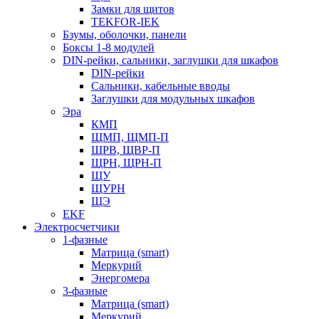
Замки для щитов
TEKFOR-IEK
Бзумы, оболочки, панели
Боксы 1-8 модулей
DIN-рейки, сальники, заглушки для шкафов
DIN-рейки
Сальники, кабельные вводы
Заглушки для модульных шкафов
Эра
КМП
ЩМП, ЩМП-П
ЩРВ, ЩВР-П
ЩРН, ЩРН-П
ЩУ
ЩУРН
ЩЭ
EKF
Электросчетчики
1-фазные
Матрица (smart)
Меркурий
Энергомера
3-фазные
Матрица (smart)
Меркурий