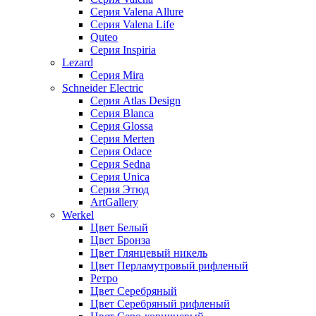
Серия Valena Allure
Серия Valena Life
Quteo
Серия Inspiria
Lezard
Серия Mira
Schneider Electric
Серия Atlas Design
Серия Blanca
Серия Glossa
Серия Merten
Серия Odace
Серия Sedna
Серия Unica
Серия Этюд
ArtGallery
Werkel
Цвет Белый
Цвет Бронза
Цвет Глянцевый никель
Цвет Перламутровый рифленый
Ретро
Цвет Серебряный
Цвет Серебряный рифленый