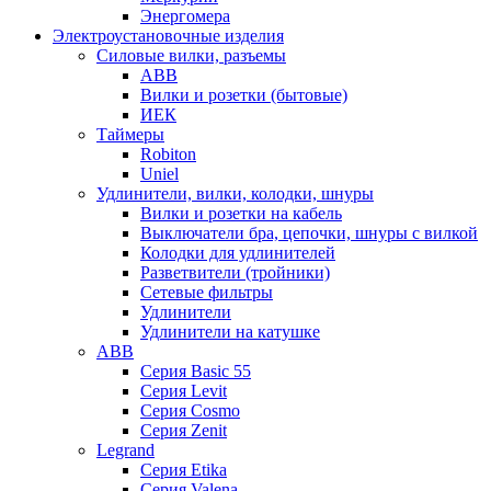
Энергомера
Электроустановочные изделия
Силовые вилки, разъемы
ABB
Вилки и розетки (бытовые)
ИЕК
Таймеры
Robiton
Uniel
Удлинители, вилки, колодки, шнуры
Вилки и розетки на кабель
Выключатели бра, цепочки, шнуры с вилкой
Колодки для удлинителей
Разветвители (тройники)
Сетевые фильтры
Удлинители
Удлинители на катушке
ABB
Серия Basic 55
Серия Levit
Серия Cosmo
Серия Zenit
Legrand
Серия Etika
Серия Valena