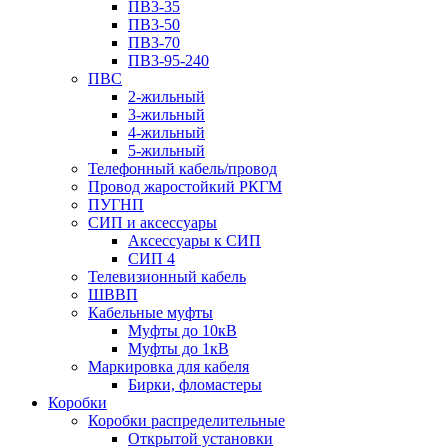
ПВ3-35
ПВ3-50
ПВ3-70
ПВ3-95-240
ПВС
2-жильный
3-жильный
4-жильный
5-жильный
Телефонный кабель/провод
Провод жаростойкий РКГМ
ПУГНП
СИП и аксессуары
Аксессуары к СИП
СИП 4
Телевизионный кабель
ШВВП
Кабельные муфты
Муфты до 10кВ
Муфты до 1кВ
Маркировка для кабеля
Бирки, фломастеры
Коробки
Коробки распределительные
Открытой установки