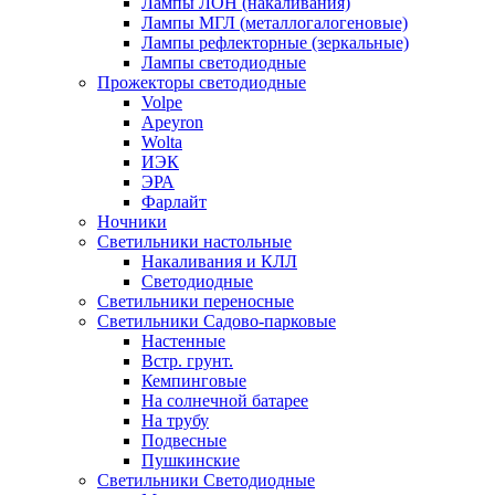
Лампы ЛОН (накаливания)
Лампы МГЛ (металлогалогеновые)
Лампы рефлекторные (зеркальные)
Лампы светодиодные
Прожекторы светодиодные
Volpe
Apeyron
Wolta
ИЭК
ЭРА
Фарлайт
Ночники
Светильники настольные
Накаливания и КЛЛ
Светодиодные
Светильники переносные
Светильники Садово-парковые
Настенные
Встр. грунт.
Кемпинговые
На солнечной батарее
На трубу
Подвесные
Пушкинские
Светильники Светодиодные