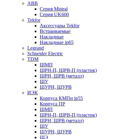
ABB
Серия Mistral
Серия UK600
Tekfor
Аксессуары Tekfor
Встраиваемые
Накладные
Накладные ip65
Legrand
Schneider Electric
TDM
ЩМП
ЩРН-П, ЩРВ-П (пластик)
ЩРН, ЩРВ (металл)
ЩУ
ЩУРН, ЩУРВ
ИЭК
Корпуса КМПн ip55
Корпуса ПР
ЩМП
ЩРН-П, ЩРВ-П (пластик)
ЩРН, ЩРВ (металл)
ЩУ
ЩУРН, ЩУРВ
ЩЭ