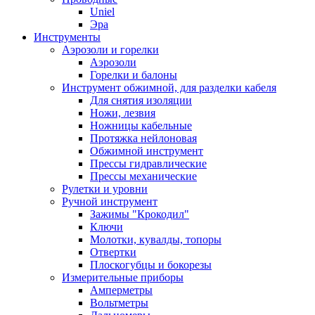
Uniel
Эра
Инструменты
Аэрозоли и горелки
Аэрозоли
Горелки и балоны
Инструмент обжимной, для разделки кабеля
Для снятия изоляции
Ножи, лезвия
Ножницы кабельные
Протяжка нейлоновая
Обжимной инструмент
Прессы гидравлические
Прессы механические
Рулетки и уровни
Ручной инструмент
Зажимы "Крокодил"
Ключи
Молотки, кувалды, топоры
Отвертки
Плоскогубцы и бокорезы
Измерительные приборы
Амперметры
Вольтметры