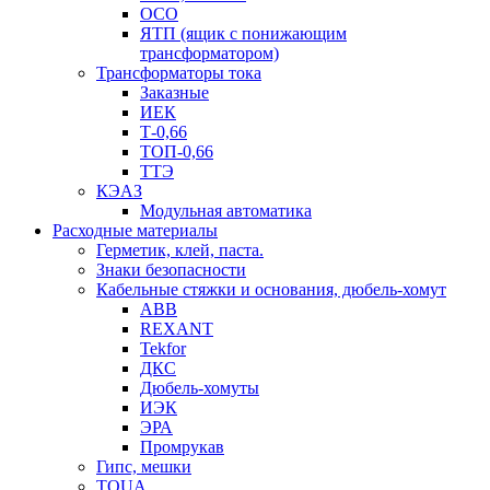
ОСО
ЯТП (ящик с понижающим
трансформатором)
Трансформаторы тока
Заказные
ИЕК
Т-0,66
ТОП-0,66
ТТЭ
КЭАЗ
Модульная автоматика
Расходные материалы
Герметик, клей, паста.
Знаки безопасности
Кабельные стяжки и основания, дюбель-хомут
ABB
REXANT
Tekfor
ДКС
Дюбель-хомуты
ИЭК
ЭРА
Промрукав
Гипс, мешки
TOUA