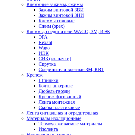
Клеммные зажимы, сжимы
Зажим винтовой ЗВИ
Зажим винтовой ЗНИ
Клеммы силовые
Сжим (орех)
Клеммы, соединители WAGO, 3M, ИЭК
ЭРА
Rexant
Wago
ИЭК
СИЗ (колпачки)
Скрутка
Соединители врезные 3M, КВТ
Крепеж
Шпильки
Болты анкерные
Дюбель-гвозди
Крепеж фасованный
Лента монтажная
Скобы пластиковые
Лента сигнальная и оградительная
Материалы изоляционные
Термоусаживаемые матeриалы
Изолента
Наконечники, гильзы