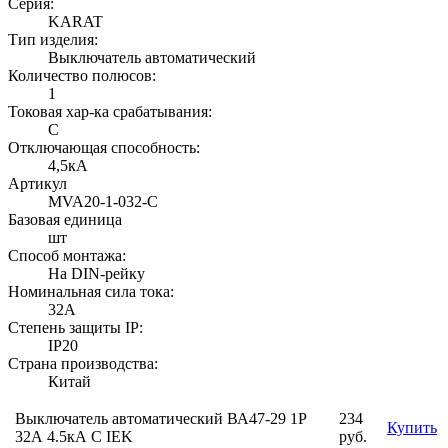
Серия:
KARAT
Тип изделия:
Выключатель автоматический
Количество полюсов:
1
Токовая хар-ка срабатывания:
C
Отключающая способность:
4,5кА
Артикул
MVA20-1-032-C
Базовая единица
шт
Способ монтажа:
На DIN-рейку
Номинальная сила тока:
32А
Степень защиты IP:
IP20
Страна производства:
Китай
Выключатель автоматический ВА47-29 1Р
234
Купить
32А 4.5кА С IEK
руб.