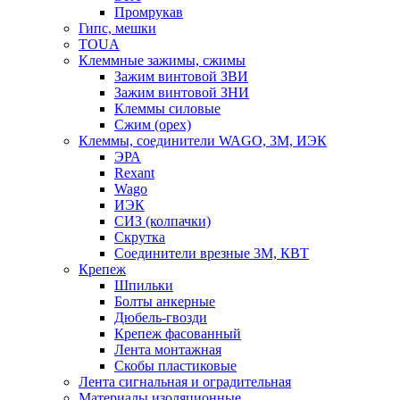
Промрукав
Гипс, мешки
TOUA
Клеммные зажимы, сжимы
Зажим винтовой ЗВИ
Зажим винтовой ЗНИ
Клеммы силовые
Сжим (орех)
Клеммы, соединители WAGO, 3M, ИЭК
ЭРА
Rexant
Wago
ИЭК
СИЗ (колпачки)
Скрутка
Соединители врезные 3M, КВТ
Крепеж
Шпильки
Болты анкерные
Дюбель-гвозди
Крепеж фасованный
Лента монтажная
Скобы пластиковые
Лента сигнальная и оградительная
Материалы изоляционные