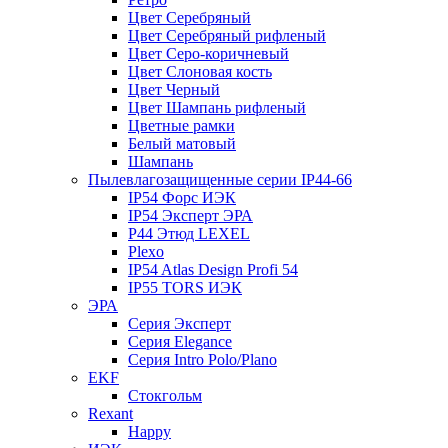
Цвет Серебряный
Цвет Серебряный рифленый
Цвет Серо-коричневый
Цвет Слоновая кость
Цвет Черный
Цвет Шампань рифленый
Цветные рамки
Белый матовый
Шампань
Пылевлагозащищенные серии IP44-66
IP54 Форс ИЭК
IP54 Эксперт ЭРА
P44 Этюд LEXEL
Plexo
IP54 Atlas Design Profi 54
IP55 TORS ИЭК
ЭРА
Серия Эксперт
Серия Elegance
Серия Intro Polo/Plano
EKF
Стокгольм
Rexant
Happy