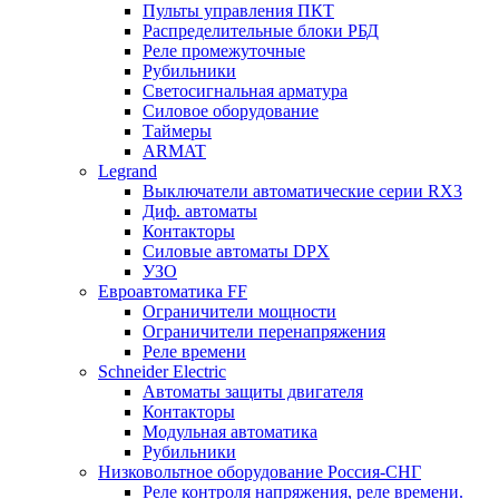
Пульты управления ПКТ
Распределительные блоки РБД
Реле промежуточные
Рубильники
Светосигнальная арматура
Силовое оборудование
Таймеры
ARMAT
Legrand
Выключатели автоматические серии RX3
Диф. автоматы
Контакторы
Силовые автоматы DPX
УЗО
Евроавтоматика FF
Ограничители мощности
Ограничители перенапряжения
Реле времени
Schneider Electric
Автоматы защиты двигателя
Контакторы
Модульная автоматика
Рубильники
Низковольтное оборудование Россия-СНГ
Реле контроля напряжения, реле времени.