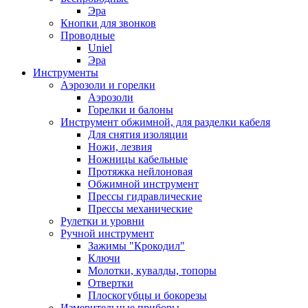
Эра
Кнопки для звонков
Проводные
Uniel
Эра
Инструменты
Аэрозоли и горелки
Аэрозоли
Горелки и балоны
Инструмент обжимной, для разделки кабеля
Для снятия изоляции
Ножи, лезвия
Ножницы кабельные
Протяжка нейлоновая
Обжимной инструмент
Прессы гидравлические
Прессы механические
Рулетки и уровни
Ручной инструмент
Зажимы "Крокодил"
Ключи
Молотки, кувалды, топоры
Отвертки
Плоскогубцы и бокорезы
Измерительные приборы