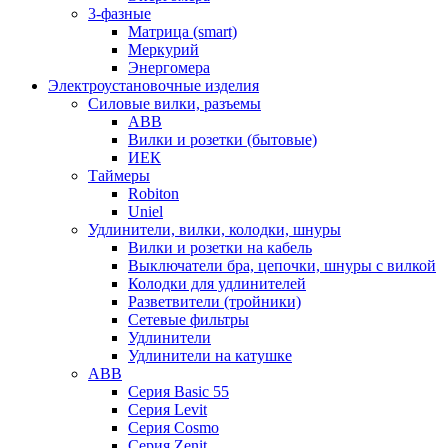
3-фазные
Матрица (smart)
Меркурий
Энергомера
Электроустановочные изделия
Силовые вилки, разъемы
ABB
Вилки и розетки (бытовые)
ИЕК
Таймеры
Robiton
Uniel
Удлинители, вилки, колодки, шнуры
Вилки и розетки на кабель
Выключатели бра, цепочки, шнуры с вилкой
Колодки для удлинителей
Разветвители (тройники)
Сетевые фильтры
Удлинители
Удлинители на катушке
ABB
Серия Basic 55
Серия Levit
Серия Cosmo
Серия Zenit