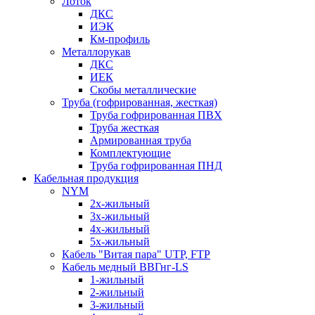
Лоток
ДКС
ИЭК
Км-профиль
Металлорукав
ДКС
ИЕК
Скобы металлические
Труба (гофрированная, жесткая)
Труба гофрированная ПВХ
Труба жесткая
Армированная труба
Комплектующие
Труба гофрированная ПНД
Кабельная продукция
NYM
2х-жильный
3х-жильный
4х-жильный
5х-жильный
Кабель "Витая пара" UTP, FTP
Кабель медный ВВГнг-LS
1-жильный
2-жильный
3-жильный