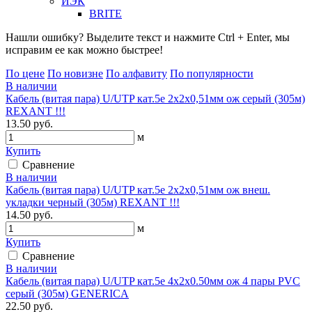
ИЭК
BRITE
Нашли ошибку? Выделите текст и нажмите Ctrl + Enter, мы
исправим ее как можно быстрее!
По цене
По новизне
По алфавиту
По популярности
В наличии
Кабель (витая пара) U/UTP кат.5е 2х2х0,51мм ож серый (305м)
REXANT !!!
13.50 руб.
м
Купить
Сравнение
В наличии
Кабель (витая пара) U/UTP кат.5е 2х2х0,51мм ож внеш.
укладки черный (305м) REXANT !!!
14.50 руб.
м
Купить
Сравнение
В наличии
Кабель (витая пара) U/UTP кат.5е 4х2х0.50мм ож 4 пары PVC
серый (305м) GENERICA
22.50 руб.