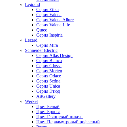
Legrand
Серия Etika
Серия Valena
Серия Valena Allure
Серия Valena Life
Quteo
Серия Inspiria
Lezard
Серия Mira
Schneider Electric
Серия Atlas Design
Серия Blanca
Серия Glossa
Серия Merten
Серия Odace
Серия Sedna
Серия Unica
Серия Этюд
ArtGallery
Werkel
Цвет Белый
Цвет Бронза
Цвет Глянцевый никель
Цвет Перламутровый рифленый
Ретро