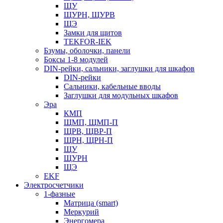
ЩУ
ЩУРН, ЩУРВ
ЩЭ
Замки для щитов
TEKFOR-IEK
Бзумы, оболочки, панели
Боксы 1-8 модулей
DIN-рейки, сальники, заглушки для шкафов
DIN-рейки
Сальники, кабельные вводы
Заглушки для модульных шкафов
Эра
КМП
ЩМП, ЩМП-П
ЩРВ, ЩВР-П
ЩРН, ЩРН-П
ЩУ
ЩУРН
ЩЭ
EKF
Электросчетчики
1-фазные
Матрица (smart)
Меркурий
Энергомера