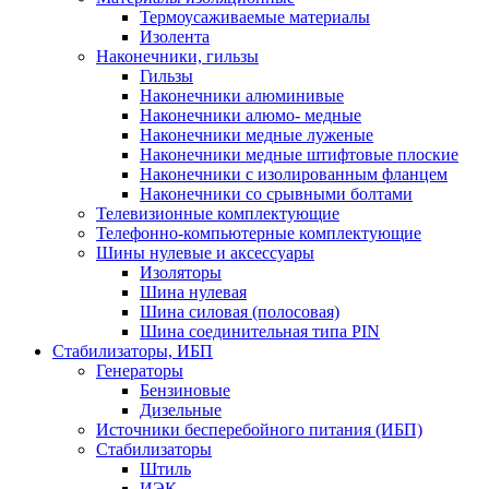
Термоусаживаемые матeриалы
Изолента
Наконечники, гильзы
Гильзы
Наконечники алюминивые
Наконечники алюмо- медные
Наконечники медные луженые
Наконечники медные штифтовые плоские
Наконечники с изолированным фланцем
Наконечники со срывными болтами
Телевизионные комплектующие
Телефонно-компьютерные комплектующие
Шины нулевые и аксессуары
Изоляторы
Шина нулевая
Шина силовая (полосовая)
Шина соединительная типа PIN
Стабилизаторы, ИБП
Генераторы
Бензиновые
Дизельные
Источники бесперебойного питания (ИБП)
Стабилизаторы
Штиль
ИЭК