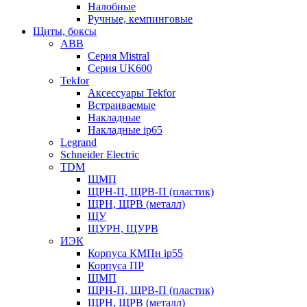
Налобные
Ручные, кемпинговые
Щиты, боксы
ABB
Серия Mistral
Серия UK600
Tekfor
Аксессуары Tekfor
Встраиваемые
Накладные
Накладные ip65
Legrand
Schneider Electric
TDM
ЩМП
ЩРН-П, ЩРВ-П (пластик)
ЩРН, ЩРВ (металл)
ЩУ
ЩУРН, ЩУРВ
ИЭК
Корпуса КМПн ip55
Корпуса ПР
ЩМП
ЩРН-П, ЩРВ-П (пластик)
ЩРН, ЩРВ (металл)