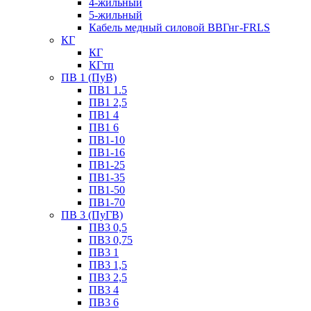
4-жильный
5-жильный
Кабель медный силовой ВВГнг-FRLS
КГ
КГ
КГтп
ПВ 1 (ПуВ)
ПВ1 1.5
ПВ1 2,5
ПВ1 4
ПВ1 6
ПВ1-10
ПВ1-16
ПВ1-25
ПВ1-35
ПВ1-50
ПВ1-70
ПВ 3 (ПуГВ)
ПВ3 0,5
ПВ3 0,75
ПВ3 1
ПВ3 1,5
ПВ3 2,5
ПВ3 4
ПВ3 6