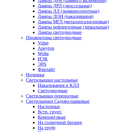
Лампы ДРВ (прямого включения)
Лампы ДРЛ (дроссельные)
Лампы ЛЛ (люминесцентные)
Лампы ЛОН (накаливания)
Лампы МГЛ (металлогалогеновые)
Лампы рефлекторные (зеркальные)
Лампы светодиодные
Прожекторы светодиодные
Volpe
Apeyron
Wolta
ИЭК
ЭРА
Фарлайт
Ночники
Светильники настольные
Накаливания и КЛЛ
Светодиодные
Светильники переносные
Светильники Садово-парковые
Настенные
Встр. грунт.
Кемпинговые
На солнечной батарее
На трубу