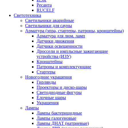
Ресанта
RUCELF
Светотехника
Светильники аварийные
Светильники для сауны
Арматура (эпра, стартеры, патроны, кронштейны)
Арматура для люм. ламп
Датчики движения
Датчики освещенности
Дроссели и импльсные зажигающие
устройства (ИЗУ)
Кронштейны
Патроны и комплектующие
Стартеры
Новогодние украшения
Гирлянды
Проекторы и диско-шары
Светодиодные фигуры
Ёлочные шары
Украшения
Лампы
Лампы бактерицидные
Лампы галогеновые
Лампы ДНАТ (натриевые)