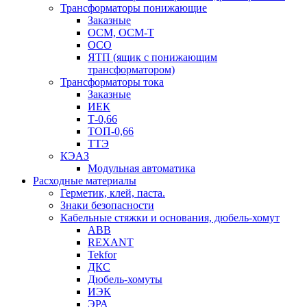
Трансформаторы понижающие
Заказные
ОСМ, ОСМ-Т
ОСО
ЯТП (ящик с понижающим
трансформатором)
Трансформаторы тока
Заказные
ИЕК
Т-0,66
ТОП-0,66
ТТЭ
КЭАЗ
Модульная автоматика
Расходные материалы
Герметик, клей, паста.
Знаки безопасности
Кабельные стяжки и основания, дюбель-хомут
ABB
REXANT
Tekfor
ДКС
Дюбель-хомуты
ИЭК
ЭРА