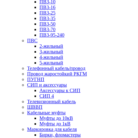
ПВ3-10
ПВ3-16
ПВ3-25
ПВ3-35
ПВ3-50
ПВ3-70
ПВ3-95-240
ПВС
2-жильный
3-жильный
4-жильный
5-жильный
Телефонный кабель/провод
Провод жаростойкий РКГМ
ПУГНП
СИП и аксессуары
Аксессуары к СИП
СИП 4
Телевизионный кабель
ШВВП
Кабельные муфты
Муфты до 10кВ
Муфты до 1кВ
Маркировка для кабеля
Бирки, фломастеры