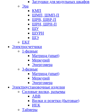
Заглушки для модульных шкафов
Эра
КМП
ЩМП, ЩМП-П
ЩРВ, ЩВР-П
ЩРН, ЩРН-П
ЩУ
ЩУРН
ЩЭ
EKF
Электросчетчики
1-фазные
Матрица (smart)
Меркурий
Энергомера
3-фазные
Матрица (smart)
Меркурий
Энергомера
Электроустановочные изделия
Силовые вилки, разъемы
ABB
Вилки и розетки (бытовые)
ИЕК
Таймеры