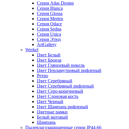
Серия Atlas Design
Серия Blanca
Серия Glossa
Серия Merten
Серия Odace
Серия Sedna
Серия Unica
Серия Этюд
ArtGallery
Werkel
Цвет Белый
Цвет Бронза
Цвет Глянцевый никель
Цвет Перламутровый рифленый
Ретро
Цвет Серебряный
Цвет Серебряный рифленый
Цвет Серо-коричневый
Цвет Слоновая кость
Цвет Черный
Цвет Шампань рифленый
Цветные рамки
Белый матовый
Шампань
Пылевлагозащищенные серии IP44-66