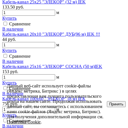
Кабель-канал 25х25 "ЭЛЕКОР" (32 м) IEK
133.50 руб.
м
Купить
Сравнение
В наличии
Кабель-канал 20х10 "ЭЛЕКОР" ДУБ(96 м) IEK !!!
44 руб.
м
Купить
Сравнение
В наличии
Кабель-канал 25х16 "ЭЛЕКОР" СОСНА (50 м)IEK
153 руб.
м
Купить
Данный веб-сайт использует cookie-файлы
Сравнение
(Яндекс метрика, Битрикс ) в целях
В наличии
предоставления вам лучшего пользовательского
Кабель-канал 100х60 "ЭЛЕКОР" (8 м) IEK
опыта на нашем сайте. Продолжая использовать
756 руб.
Принять
данный сайт, вы соглашаетесь с использованием
м
нами cookie-файлов (Яндекс метрика, Битрикс).
Купить
Для получения дополнительной информации см.
Сравнение
Политика Cookie
.
В наличии