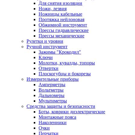
Для снятия изоляции
Ножи, лезвия
Ножницы кабельные
Протяжка нейлоновая
Обжимной инструмент
Прессы гидравлические
Прессы механические
Рулетки и уровни
Ручной инструмент
Зажимы "Крокодил"
Ключи
Молотки, кувалды, топоры
Отвертки
Плоскогубцы и бокорезы
Измерительные приборы
Амперметры
Вольтметры
Дальномеры
Мультиметры
Средства защиты и безопасности
Боты, коврики диэлектрические
Монтажные пояса
Наколенники
Очки
Перчатки