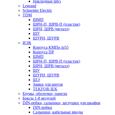
Накладные ip65
Legrand
Schneider Electric
TDM
ЩМП
ЩРН-П, ЩРВ-П (пластик)
ЩРН, ЩРВ (металл)
ЩУ
ЩУРН, ЩУРВ
ИЭК
Корпуса КМПн ip55
Корпуса ПР
ЩМП
ЩРН-П, ЩРВ-П (пластик)
ЩРН, ЩРВ (металл)
ЩУ
ЩУРН, ЩУРВ
ЩЭ
Замки для щитов
TEKFOR-IEK
Бзумы, оболочки, панели
Боксы 1-8 модулей
DIN-рейки, сальники, заглушки для шкафов
DIN-рейки
Сальники, кабельные вводы