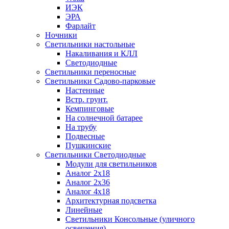
ИЭК
ЭРА
Фарлайт
Ночники
Светильники настольные
Накаливания и КЛЛ
Светодиодные
Светильники переносные
Светильники Садово-парковые
Настенные
Встр. грунт.
Кемпинговые
На солнечной батарее
На трубу
Подвесные
Пушкинские
Светильники Светодиодные
Модули для светильников
Аналог 2х18
Аналог 2х36
Аналог 4х18
Архитектурная подсветка
Линейные
Светильники Консольные (уличного
освещения)