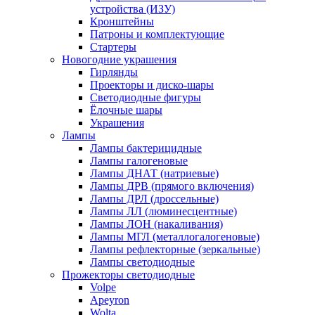
устройства (ИЗУ)
Кронштейны
Патроны и комплектующие
Стартеры
Новогодние украшения
Гирлянды
Проекторы и диско-шары
Светодиодные фигуры
Ёлочные шары
Украшения
Лампы
Лампы бактерицидные
Лампы галогеновые
Лампы ДНАТ (натриевые)
Лампы ДРВ (прямого включения)
Лампы ДРЛ (дроссельные)
Лампы ЛЛ (люминесцентные)
Лампы ЛОН (накаливания)
Лампы МГЛ (металлогалогеновые)
Лампы рефлекторные (зеркальные)
Лампы светодиодные
Прожекторы светодиодные
Volpe
Apeyron
Wolta