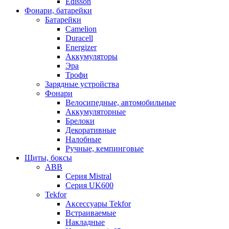
Edisson
Фонари, батарейки
Батарейки
Camelion
Duracell
Energizer
Аккумуляторы
Эра
Трофи
Зарядные устройства
Фонари
Велосипедные, автомобильные
Аккумуляторные
Брелоки
Декоративные
Налобные
Ручные, кемпинговые
Щиты, боксы
ABB
Серия Mistral
Серия UK600
Tekfor
Аксессуары Tekfor
Встраиваемые
Накладные