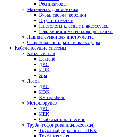
Респираторы
Материалы для монтажа
Буры, сверла, коронки
Круги отрезные
Пистолеты клеевые и аксессуары
Паяльники и материалы для пайки
Ящики, сумки для инструмента
Сварочные аппараты и аксессуары
Кабеленесущие системы
Кабель-канал
Legrand
ДКС
ИЭК
Эра
Лоток
ДКС
ИЭК
Км-профиль
Металлорукав
ДКС
ИЕК
Скобы металлические
Труба (гофрированная, жесткая)
Труба гофрированная ПВХ
Труба жесткая