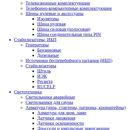
Телевизионные комплектующие
Телефонно-компьютерные комплектующие
Шины нулевые и аксессуары
Изоляторы
Шина нулевая
Шина силовая (полосовая)
Шина соединительная типа PIN
Стабилизаторы, ИБП
Генераторы
Бензиновые
Дизельные
Источники бесперебойного питания (ИБП)
Стабилизаторы
Штиль
ИЭК
Ресанта
RUCELF
Светотехника
Светильники аварийные
Светильники для сауны
Арматура (эпра, стартеры, патроны, кронштейны)
Арматура для люм. ламп
Датчики движения
Датчики освещенности
Дроссели и импльсные зажигающие