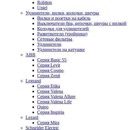
Robiton
Uniel
Удлинители, вилки, колодки, шнуры
Вилки и розетки на кабель
Выключатели бра, цепочки, шнуры с вилкой
Колодки для удлинителей
Разветвители (тройники)
Сетевые фильтры
Удлинители
Удлинители на катушке
ABB
Серия Basic 55
Серия Levit
Серия Cosmo
Серия Zenit
Legrand
Серия Etika
Серия Valena
Серия Valena Allure
Серия Valena Life
Quteo
Серия Inspiria
Lezard
Серия Mira
Schneider Electric