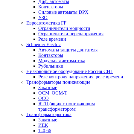
Диф. автоматы
Контакторы
Силовые автоматы DPX
УЗО
Евроавтоматика FF
Ограничители мощности
Ограничители перенапряжения
Реле времени
Schneider Electric
Автоматы защиты двигателя
Контакторы
Модульная автоматика
Рубильники
Низковольтное оборудование Россия-СНГ
Реле контроля напряжения, реле времени.
Трансформаторы понижающие
Заказные
ОСМ, ОСМ-Т
ОСО
ЯТП (ящик с понижающим
трансформатором)
Трансформаторы тока
Заказные
ИЕК
Т-0,66