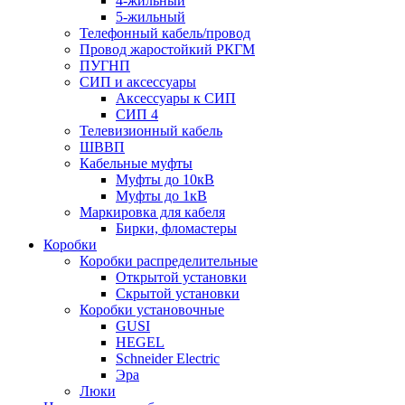
4-жильный
5-жильный
Телефонный кабель/провод
Провод жаростойкий РКГМ
ПУГНП
СИП и аксессуары
Аксессуары к СИП
СИП 4
Телевизионный кабель
ШВВП
Кабельные муфты
Муфты до 10кВ
Муфты до 1кВ
Маркировка для кабеля
Бирки, фломастеры
Коробки
Коробки распределительные
Открытой установки
Скрытой установки
Коробки установочные
GUSI
HEGEL
Schneider Electric
Эра
Люки