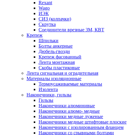
Rexant
Wago
ИЭК
СИЗ (колпачки)
Скрутка
Соединители врезные 3M, КВТ
Крепеж
Шпильки
Болты анкерные
Дюбель-гвозди
Крепеж фасованный
Лента монтажная
Скобы пластиковые
Лента сигнальная и оградительная
Материалы изоляционные
Термоусаживаемые матeриалы
Изолента
Наконечники, гильзы
Гильзы
Наконечники алюминивые
Наконечники алюмо- медные
Наконечники медные луженые
Наконечники медные штифтовые плоские
Наконечники с изолированным фланцем
Наконечники со срывными болтами