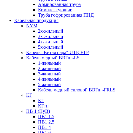
Армированная труба
Комплектующие
Труба гофрированная ПНД
Кабельная продукция
NYM
2х-жильный
3х-жильный
4х-жильный
5х-жильный
Кабель "Витая пара" UTP, FTP
Кабель медный ВВГнг-LS
1-жильный
2-жильный
3-жильный
4-жильный
5-жильный
Кабель медный силовой ВВГнг-FRLS
КГ
КГ
КГтп
ПВ 1 (ПуВ)
ПВ1 1.5
ПВ1 2,5
ПВ1 4
ПВ1 6