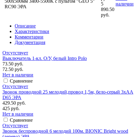
500х500мм 3400-5500K с пультом "GEO 5"
5
наличии
RC90 ЭРА
890.50
руб.
Описание
Характеристики
Комментарии
Документация
Отсутствует
Выключатель 1-кл. O/У, белый Intro Polo
73.50 руб.
72.50 руб.
Нет в наличии
Сравнение
Отсутствует
Звонок проводной 25 мелодий,провод 1,5м, бело-серый 3хАА
D65 ЭРА
429.50 руб.
425 руб.
Нет в наличии
Сравнение
Отсутствует
Звонок беспроводной 6 мелодий 100м. BIONIC Bright wood
(дерево) ЭРА