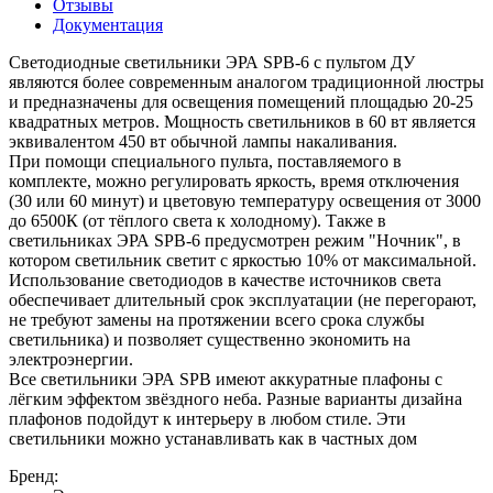
Отзывы
Документация
Светодиодные светильники ЭРА SPB-6 с пультом ДУ
являются более современным аналогом традиционной люстры
и предназначены для освещения помещений площадью 20-25
квадратных метров. Мощность светильников в 60 вт является
эквивалентом 450 вт обычной лампы накаливания.
При помощи специального пульта, поставляемого в
комплекте, можно регулировать яркость, время отключения
(30 или 60 минут) и цветовую температуру освещения от 3000
до 6500К (от тёплого света к холодному). Также в
светильниках ЭРА SPB-6 предусмотрен режим "Ночник", в
котором светильник светит с яркостью 10% от максимальной.
Использование светодиодов в качестве источников света
обеспечивает длительный срок эксплуатации (не перегорают,
не требуют замены на протяжении всего срока службы
светильника) и позволяет существенно экономить на
электроэнергии.
Все светильники ЭРА SPB имеют аккуратные плафоны с
лёгким эффектом звёздного неба. Разные варианты дизайна
плафонов подойдут к интерьеру в любом стиле. Эти
светильники можно устанавливать как в частных дом
Бренд: