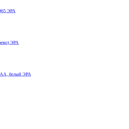
D65 ЭРА
рево) ЭРА
AAA, белый ЭРА