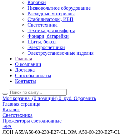
Коробки
Низковольтное оборудование
Расходные материалы
Стабилизаторы, ИБП
Светотехника
Техника для комфорта
Фонари, батарейки
Щиты, боксы
Электросчетчики
Электроустановочные изделия
Главная
О компании
Доставка
Способы оплаты
Контакты
Моя корзина
(0 позиций)
0
руб.
Оформить
Главная страница
Каталог
Светотехника
Прожекторы светодиодные
ЭРА
ЛОН А55/A50-60-230-Е27-СL ЭРА А50-60-230-E27-CL