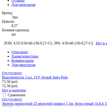
Отзывы
Документация
Бренд:
Эра
Цоколь:
Е27
Базовая единица
шт
ЛОН А55/A50-60-230-Е27-СL ЭРА А50-60-230-E27-CL
Нет в 
Описание
Характеристики
Комментарии
Документация
Отсутствует
Выключатель 1-кл. O/У, белый Intro Polo
73.50 руб.
72.50 руб.
Нет в наличии
Сравнение
Отсутствует
Звонок проводной 25 мелодий,провод 1,5м, бело-серый 3хАА 