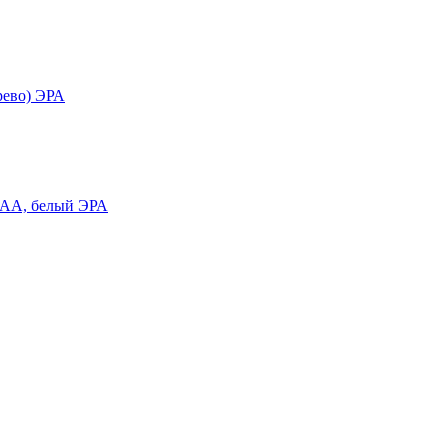
рево) ЭРА
AAA, белый ЭРА