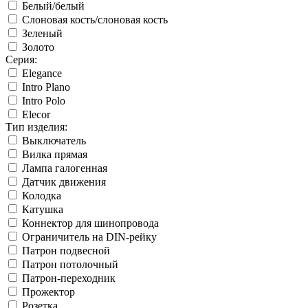
Белый/белый
Слоновая кость/слоновая кость
Зеленый
Золото
Серия:
Elegance
Intro Plano
Intro Polo
Elecor
Тип изделия:
Выключатель
Вилка прямая
Лампа галогенная
Датчик движения
Колодка
Катушка
Коннектор для шинопровода
Ограничитель на DIN-рейку
Патрон подвесной
Патрон потолочный
Патрон-переходник
Прожектор
Розетка