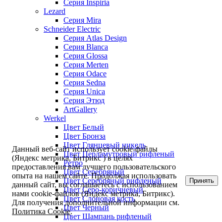
Серия Inspiria
Lezard
Серия Mira
Schneider Electric
Серия Atlas Design
Серия Blanca
Серия Glossa
Серия Merten
Серия Odace
Серия Sedna
Серия Unica
Серия Этюд
ArtGallery
Werkel
Цвет Белый
Цвет Бронза
Цвет Глянцевый никель
Данный веб-сайт использует cookie-файлы
Цвет Перламутровый рифленый
(Яндекс метрика, Битрикс ) в целях
Ретро
предоставления вам лучшего пользовательского
Цвет Серебряный
опыта на нашем сайте. Продолжая использовать
Цвет Серебряный рифленый
Принять
данный сайт, вы соглашаетесь с использованием
Цвет Серо-коричневый
нами cookie-файлов (Яндекс метрика, Битрикс).
Цвет Слоновая кость
Для получения дополнительной информации см.
Цвет Черный
Политика Cookie
.
Цвет Шампань рифленый