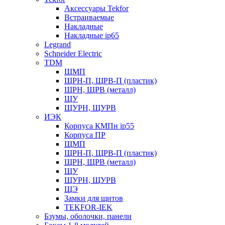
Аксессуары Tekfor
Встраиваемые
Накладные
Накладные ip65
Legrand
Schneider Electric
TDM
ЩМП
ЩРН-П, ЩРВ-П (пластик)
ЩРН, ЩРВ (металл)
ЩУ
ЩУРН, ЩУРВ
ИЭК
Корпуса КМПн ip55
Корпуса ПР
ЩМП
ЩРН-П, ЩРВ-П (пластик)
ЩРН, ЩРВ (металл)
ЩУ
ЩУРН, ЩУРВ
ЩЭ
Замки для щитов
TEKFOR-IEK
Бзумы, оболочки, панели