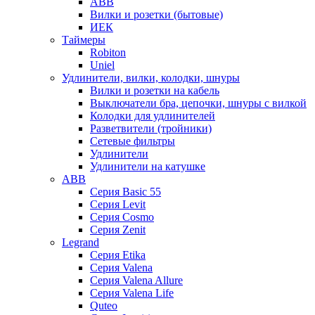
ABB
Вилки и розетки (бытовые)
ИЕК
Таймеры
Robiton
Uniel
Удлинители, вилки, колодки, шнуры
Вилки и розетки на кабель
Выключатели бра, цепочки, шнуры с вилкой
Колодки для удлинителей
Разветвители (тройники)
Сетевые фильтры
Удлинители
Удлинители на катушке
ABB
Серия Basic 55
Серия Levit
Серия Cosmo
Серия Zenit
Legrand
Серия Etika
Серия Valena
Серия Valena Allure
Серия Valena Life
Quteo