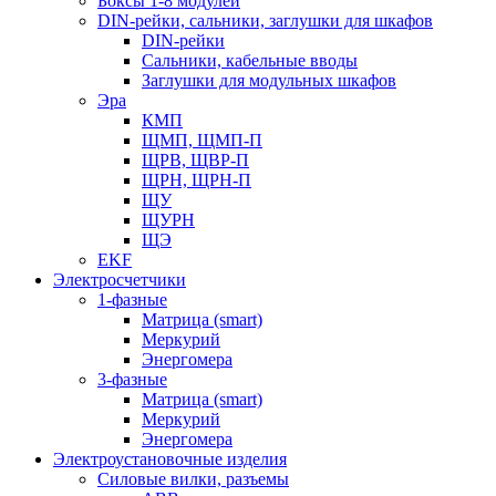
Боксы 1-8 модулей
DIN-рейки, сальники, заглушки для шкафов
DIN-рейки
Сальники, кабельные вводы
Заглушки для модульных шкафов
Эра
КМП
ЩМП, ЩМП-П
ЩРВ, ЩВР-П
ЩРН, ЩРН-П
ЩУ
ЩУРН
ЩЭ
EKF
Электросчетчики
1-фазные
Матрица (smart)
Меркурий
Энергомера
3-фазные
Матрица (smart)
Меркурий
Энергомера
Электроустановочные изделия
Силовые вилки, разъемы