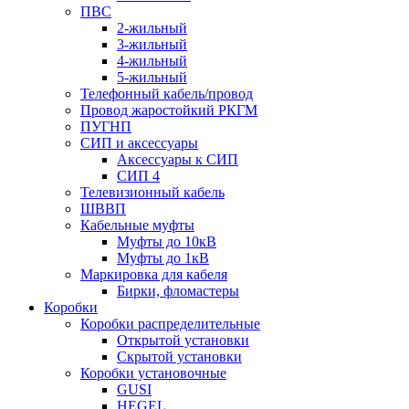
ПВС
2-жильный
3-жильный
4-жильный
5-жильный
Телефонный кабель/провод
Провод жаростойкий РКГМ
ПУГНП
СИП и аксессуары
Аксессуары к СИП
СИП 4
Телевизионный кабель
ШВВП
Кабельные муфты
Муфты до 10кВ
Муфты до 1кВ
Маркировка для кабеля
Бирки, фломастеры
Коробки
Коробки распределительные
Открытой установки
Скрытой установки
Коробки установочные
GUSI
HEGEL