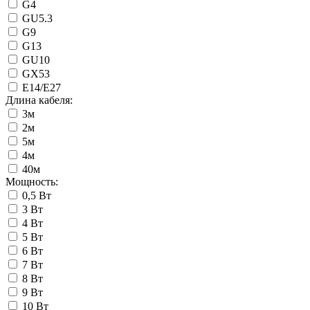
G4
GU5.3
G9
G13
GU10
GХ53
Е14/Е27
Длина кабеля:
3м
2м
5м
4м
40м
Мощность:
0,5 Вт
3 Вт
4 Вт
5 Вт
6 Вт
7 Вт
8 Вт
9 Вт
10 Вт