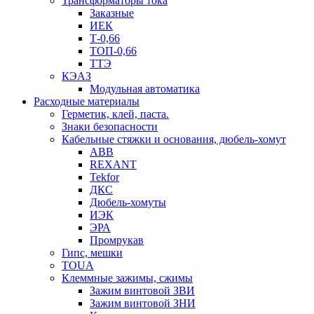
Трансформаторы тока
Заказные
ИЕК
Т-0,66
ТОП-0,66
ТТЭ
КЭАЗ
Модульная автоматика
Расходные материалы
Герметик, клей, паста.
Знаки безопасности
Кабельные стяжки и основания, дюбель-хомут
ABB
REXANT
Tekfor
ДКС
Дюбель-хомуты
ИЭК
ЭРА
Промрукав
Гипс, мешки
TOUA
Клеммные зажимы, сжимы
Зажим винтовой ЗВИ
Зажим винтовой ЗНИ