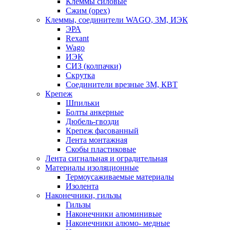
Клеммы силовые
Сжим (орех)
Клеммы, соединители WAGO, 3M, ИЭК
ЭРА
Rexant
Wago
ИЭК
СИЗ (колпачки)
Скрутка
Соединители врезные 3M, КВТ
Крепеж
Шпильки
Болты анкерные
Дюбель-гвозди
Крепеж фасованный
Лента монтажная
Скобы пластиковые
Лента сигнальная и оградительная
Материалы изоляционные
Термоусаживаемые матeриалы
Изолента
Наконечники, гильзы
Гильзы
Наконечники алюминивые
Наконечники алюмо- медные