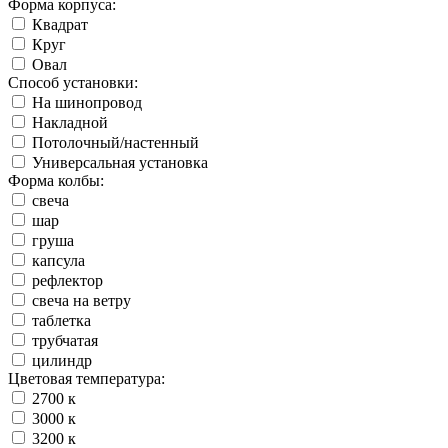
Форма корпуса:
Квадрат
Круг
Овал
Способ установки:
На шинопровод
Накладной
Потолочный/настенный
Универсальная установка
Форма колбы:
свеча
шар
груша
капсула
рефлектор
свеча на ветру
таблетка
трубчатая
цилиндр
Цветовая температура:
2700 к
3000 к
3200 к