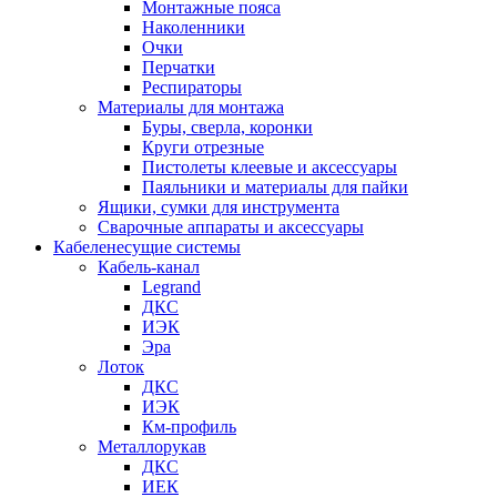
Монтажные пояса
Наколенники
Очки
Перчатки
Респираторы
Материалы для монтажа
Буры, сверла, коронки
Круги отрезные
Пистолеты клеевые и аксессуары
Паяльники и материалы для пайки
Ящики, сумки для инструмента
Сварочные аппараты и аксессуары
Кабеленесущие системы
Кабель-канал
Legrand
ДКС
ИЭК
Эра
Лоток
ДКС
ИЭК
Км-профиль
Металлорукав
ДКС
ИЕК