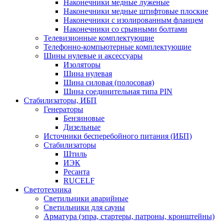
Наконечники медные луженые
Наконечники медные штифтовые плоские
Наконечники с изолированным фланцем
Наконечники со срывными болтами
Телевизионные комплектующие
Телефонно-компьютерные комплектующие
Шины нулевые и аксессуары
Изоляторы
Шина нулевая
Шина силовая (полосовая)
Шина соединительная типа PIN
Стабилизаторы, ИБП
Генераторы
Бензиновые
Дизельные
Источники бесперебойного питания (ИБП)
Стабилизаторы
Штиль
ИЭК
Ресанта
RUCELF
Светотехника
Светильники аварийные
Светильники для сауны
Арматура (эпра, стартеры, патроны, кронштейны)