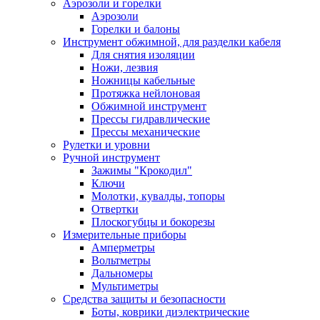
Аэрозоли и горелки
Аэрозоли
Горелки и балоны
Инструмент обжимной, для разделки кабеля
Для снятия изоляции
Ножи, лезвия
Ножницы кабельные
Протяжка нейлоновая
Обжимной инструмент
Прессы гидравлические
Прессы механические
Рулетки и уровни
Ручной инструмент
Зажимы "Крокодил"
Ключи
Молотки, кувалды, топоры
Отвертки
Плоскогубцы и бокорезы
Измерительные приборы
Амперметры
Вольтметры
Дальномеры
Мультиметры
Средства защиты и безопасности
Боты, коврики диэлектрические