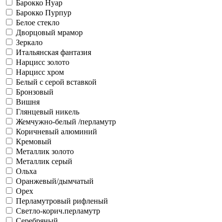
Барокко Нуар
Барокко Пурпур
Белое стекло
Дворцовый мрамор
Зеркало
Итальянская фантазия
Нарцисс золото
Нарцисс хром
Белый с серой вставкой
Бронзовый
Вишня
Глянцевый никель
Жемчужно-белый /перламутр
Коричневый алюминий
Кремовый
Металлик золото
Металлик серый
Ольха
Оранжевый/дымчатый
Орех
Перламутровый рифленый
Светло-корич.перламутр
Серебряный