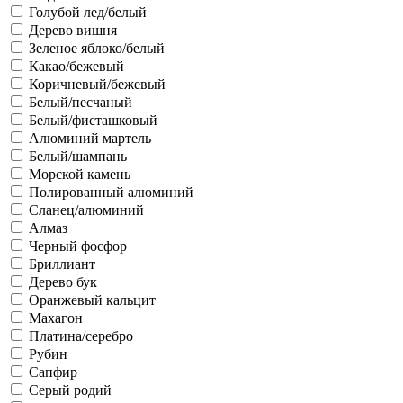
Голубой лед/белый
Дерево вишня
Зеленое яблоко/белый
Какао/бежевый
Коричневый/бежевый
Белый/песчаный
Белый/фисташковый
Алюминий мартель
Белый/шампань
Морской камень
Полированный алюминий
Сланец/алюминий
Алмаз
Черный фосфор
Бриллиант
Дерево бук
Оранжевый кальцит
Махагон
Платина/серебро
Рубин
Сапфир
Серый родий