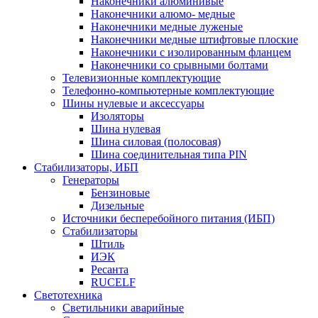
Наконечники алюминивые
Наконечники алюмо- медные
Наконечники медные луженые
Наконечники медные штифтовые плоские
Наконечники с изолированным фланцем
Наконечники со срывными болтами
Телевизионные комплектующие
Телефонно-компьютерные комплектующие
Шины нулевые и аксессуары
Изоляторы
Шина нулевая
Шина силовая (полосовая)
Шина соединительная типа PIN
Стабилизаторы, ИБП
Генераторы
Бензиновые
Дизельные
Источники бесперебойного питания (ИБП)
Стабилизаторы
Штиль
ИЭК
Ресанта
RUCELF
Светотехника
Светильники аварийные