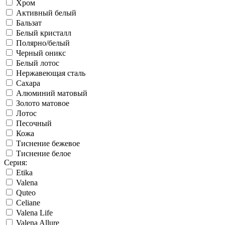
Хром
Активный белый
Бальзат
Белый кристалл
Полярно/белый
Черный оникс
Белый лотос
Нержавеющая сталь
Сахара
Алюминий матовый
Золото матовое
Лотос
Песочный
Кожа
Тиснение бежевое
Тиснение белое
Серия:
Etika
Valena
Quteo
Celiane
Valena Life
Valena Allure