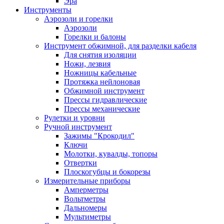
Эра
Инструменты
Аэрозоли и горелки
Аэрозоли
Горелки и балоны
Инструмент обжимной, для разделки кабеля
Для снятия изоляции
Ножи, лезвия
Ножницы кабельные
Протяжка нейлоновая
Обжимной инструмент
Прессы гидравлические
Прессы механические
Рулетки и уровни
Ручной инструмент
Зажимы "Крокодил"
Ключи
Молотки, кувалды, топоры
Отвертки
Плоскогубцы и бокорезы
Измерительные приборы
Амперметры
Вольтметры
Дальномеры
Мультиметры