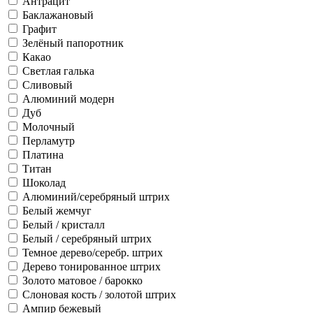
Антрацит
Баклажановый
Графит
Зелёный папоротник
Какао
Светлая галька
Сливовый
Алюминий модерн
Дуб
Молочный
Перламутр
Платина
Титан
Шоколад
Алюминий/серебряный штрих
Белый жемчуг
Белый / кристалл
Белый / серебряный штрих
Темное дерево/серебр. штрих
Дерево тонированное штрих
Золото матовое / барокко
Слоновая кость / золотой штрих
Ампир бежевый