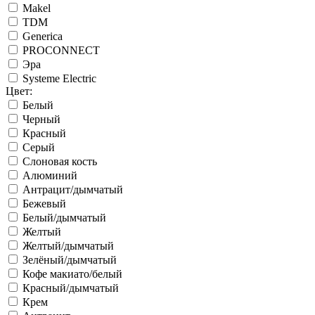
Makel
TDM
Generica
PROCONNECT
Эра
Systeme Electric
Цвет:
Белый
Черный
Красный
Серый
Слоновая кость
Алюминий
Антрацит/дымчатый
Бежевый
Белый/дымчатый
Желтый
Желтый/дымчатый
Зелёный/дымчатый
Кофе макиато/белый
Красный/дымчатый
Крем