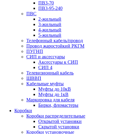
ПВ3-70
ПВ3-95-240
ПВС
2-жильный
3-жильный
4-жильный
5-жильный
Телефонный кабель/провод
Провод жаростойкий РКГМ
ПУГНП
СИП и аксессуары
Аксессуары к СИП
СИП 4
Телевизионный кабель
ШВВП
Кабельные муфты
Муфты до 10кВ
Муфты до 1кВ
Маркировка для кабеля
Бирки, фломастеры
Коробки
Коробки распределительные
Открытой установки
Скрытой установки
Коробки установочные