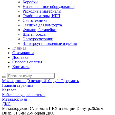
Коробки
Низковольтное оборудование
Расходные материалы
Стабилизаторы, ИБП
Светотехника
Техника для комфорта
Фонари, батарейки
Щиты, боксы
Электросчетчики
Электроустановочные изделия
Главная
О компании
Доставка
Способы оплаты
Контакты
Моя корзина
(0 позиций)
0
руб.
Оформить
Главная страница
Каталог
Кабеленесущие системы
Металлорукав
ДКС
Металлорукав DN 26мм в ПВХ изоляции Dвнутр.26.5мм
Dнар. 31.5мм 25м серый ДКС