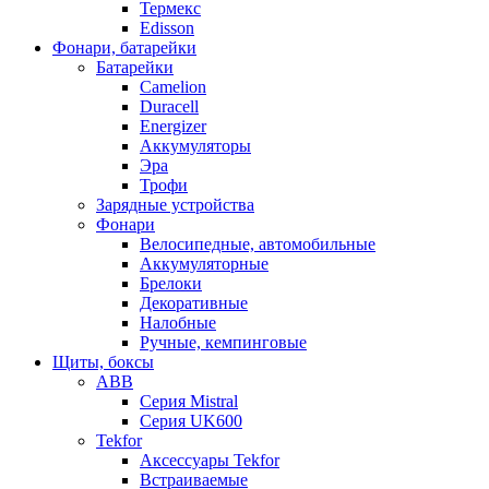
Термекс
Edisson
Фонари, батарейки
Батарейки
Camelion
Duracell
Energizer
Аккумуляторы
Эра
Трофи
Зарядные устройства
Фонари
Велосипедные, автомобильные
Аккумуляторные
Брелоки
Декоративные
Налобные
Ручные, кемпинговые
Щиты, боксы
ABB
Серия Mistral
Серия UK600
Tekfor
Аксессуары Tekfor
Встраиваемые