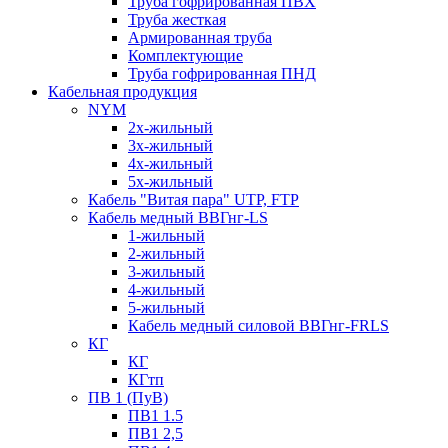
Труба гофрированная ПВХ
Труба жесткая
Армированная труба
Комплектующие
Труба гофрированная ПНД
Кабельная продукция
NYM
2х-жильный
3х-жильный
4х-жильный
5х-жильный
Кабель "Витая пара" UTP, FTP
Кабель медный ВВГнг-LS
1-жильный
2-жильный
3-жильный
4-жильный
5-жильный
Кабель медный силовой ВВГнг-FRLS
КГ
КГ
КГтп
ПВ 1 (ПуВ)
ПВ1 1.5
ПВ1 2,5