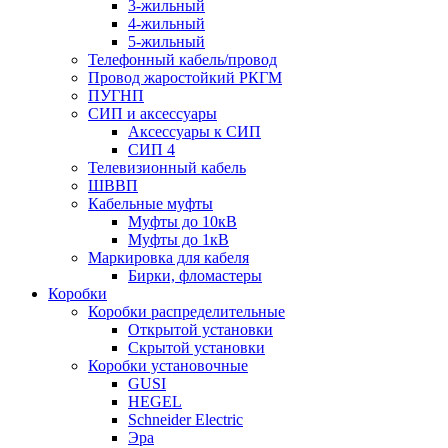
3-жильный
4-жильный
5-жильный
Телефонный кабель/провод
Провод жаростойкий РКГМ
ПУГНП
СИП и аксессуары
Аксессуары к СИП
СИП 4
Телевизионный кабель
ШВВП
Кабельные муфты
Муфты до 10кВ
Муфты до 1кВ
Маркировка для кабеля
Бирки, фломастеры
Коробки
Коробки распределительные
Открытой установки
Скрытой установки
Коробки установочные
GUSI
HEGEL
Schneider Electric
Эра