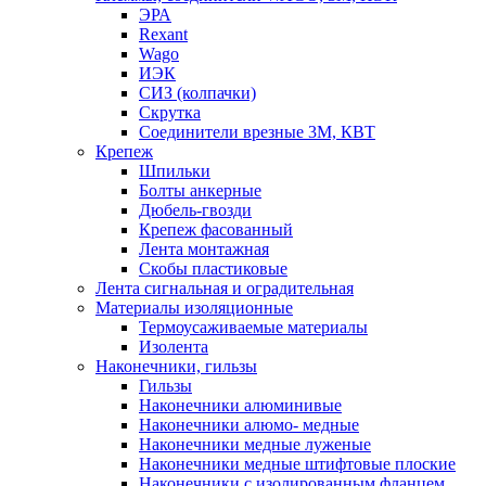
ЭРА
Rexant
Wago
ИЭК
СИЗ (колпачки)
Скрутка
Соединители врезные 3M, КВТ
Крепеж
Шпильки
Болты анкерные
Дюбель-гвозди
Крепеж фасованный
Лента монтажная
Скобы пластиковые
Лента сигнальная и оградительная
Материалы изоляционные
Термоусаживаемые матeриалы
Изолента
Наконечники, гильзы
Гильзы
Наконечники алюминивые
Наконечники алюмо- медные
Наконечники медные луженые
Наконечники медные штифтовые плоские
Наконечники с изолированным фланцем