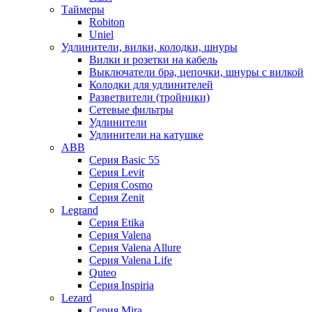
Таймеры
Robiton
Uniel
Удлинители, вилки, колодки, шнуры
Вилки и розетки на кабель
Выключатели бра, цепочки, шнуры с вилкой
Колодки для удлинителей
Разветвители (тройники)
Сетевые фильтры
Удлинители
Удлинители на катушке
ABB
Серия Basic 55
Серия Levit
Серия Cosmo
Серия Zenit
Legrand
Серия Etika
Серия Valena
Серия Valena Allure
Серия Valena Life
Quteo
Серия Inspiria
Lezard
Серия Mira