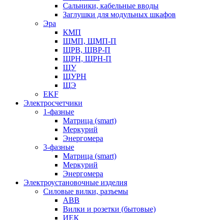
Сальники, кабельные вводы
Заглушки для модульных шкафов
Эра
КМП
ЩМП, ЩМП-П
ЩРВ, ЩВР-П
ЩРН, ЩРН-П
ЩУ
ЩУРН
ЩЭ
EKF
Электросчетчики
1-фазные
Матрица (smart)
Меркурий
Энергомера
3-фазные
Матрица (smart)
Меркурий
Энергомера
Электроустановочные изделия
Силовые вилки, разъемы
ABB
Вилки и розетки (бытовые)
ИЕК