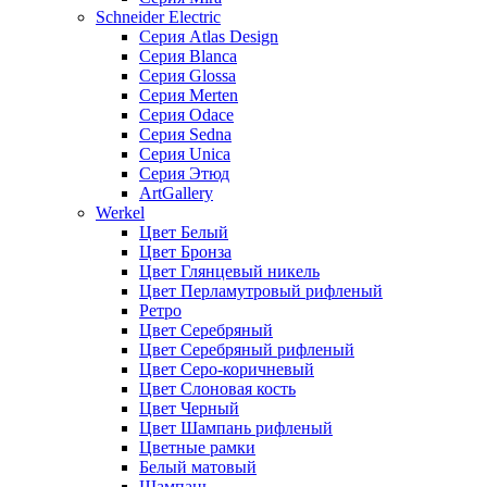
Schneider Electric
Серия Atlas Design
Серия Blanca
Серия Glossa
Серия Merten
Серия Odace
Серия Sedna
Серия Unica
Серия Этюд
ArtGallery
Werkel
Цвет Белый
Цвет Бронза
Цвет Глянцевый никель
Цвет Перламутровый рифленый
Ретро
Цвет Серебряный
Цвет Серебряный рифленый
Цвет Серо-коричневый
Цвет Слоновая кость
Цвет Черный
Цвет Шампань рифленый
Цветные рамки
Белый матовый
Шампань