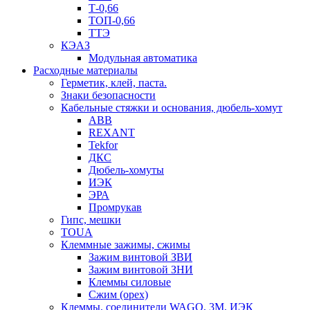
Т-0,66
ТОП-0,66
ТТЭ
КЭАЗ
Модульная автоматика
Расходные материалы
Герметик, клей, паста.
Знаки безопасности
Кабельные стяжки и основания, дюбель-хомут
ABB
REXANT
Tekfor
ДКС
Дюбель-хомуты
ИЭК
ЭРА
Промрукав
Гипс, мешки
TOUA
Клеммные зажимы, сжимы
Зажим винтовой ЗВИ
Зажим винтовой ЗНИ
Клеммы силовые
Сжим (орех)
Клеммы, соединители WAGO, 3M, ИЭК