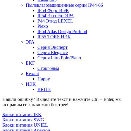
Пылевлагозащищенные серии IP44-66
IP54 Форс ИЭК
IP54 Эксперт ЭРА
P44 Этюд LEXEL
Plexo
IP54 Atlas Design Profi 54
IP55 TORS ИЭК
ЭРА
Серия Эксперт
Серия Elegance
Серия Intro Polo/Plano
EKF
Стокгольм
Rexant
Happy
ИЭК
BRITE
Нашли ошибку? Выделите текст и нажмите Ctrl + Enter, мы
исправим ее как можно быстрее!
Блоки питания IEK
Блоки питания SWG
Блоки питания UNIEL
Блоки питания Apeyron