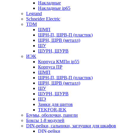
Накладные
Накладные ip65
Legrand
Schneider Electric
TDM
ЩМП
ЩРН-П, ЩРВ-П (пластик)
ЩРН, ЩРВ (металл)
ЩУ
ЩУРН, ЩУРВ
ИЭК
Корпуса КМПн ip55
Корпуса ПР
ЩМП
ЩРН-П, ЩРВ-П (пластик)
ЩРН, ЩРВ (металл)
ЩУ
ЩУРН, ЩУРВ
ЩЭ
Замки для щитов
TEKFOR-IEK
Бзумы, оболочки, панели
Боксы 1-8 модулей
DIN-рейки, сальники, заглушки для шкафов
DIN-рейки