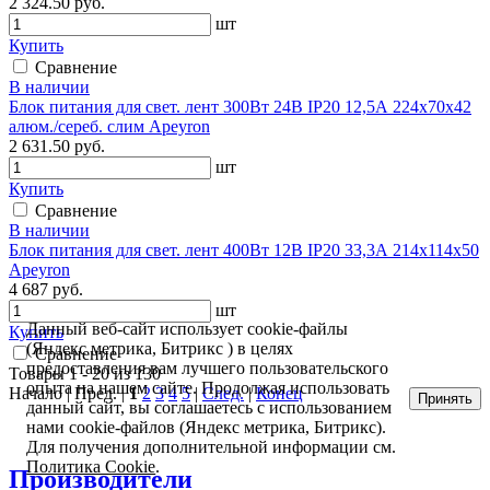
2 324.50 руб.
шт
Купить
Сравнение
В наличии
Блок питания для свет. лент 300Вт 24В IP20 12,5А 224х70х42
алюм./сереб. слим Apeyron
2 631.50 руб.
шт
Купить
Сравнение
В наличии
Блок питания для свет. лент 400Вт 12В IP20 33,3А 214х114х50
Apeyron
4 687 руб.
шт
Данный веб-сайт использует cookie-файлы
Купить
(Яндекс метрика, Битрикс ) в целях
Сравнение
предоставления вам лучшего пользовательского
Товары 1 - 20 из 130
опыта на нашем сайте. Продолжая использовать
Начало | Пред. |
1
2
3
4
5
|
След.
|
Конец
Принять
данный сайт, вы соглашаетесь с использованием
нами cookie-файлов (Яндекс метрика, Битрикс).
Для получения дополнительной информации см.
Политика Cookie
.
Производители