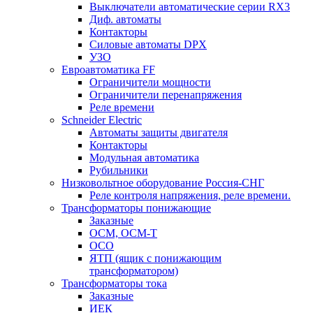
Выключатели автоматические серии RX3
Диф. автоматы
Контакторы
Силовые автоматы DPX
УЗО
Евроавтоматика FF
Ограничители мощности
Ограничители перенапряжения
Реле времени
Schneider Electric
Автоматы защиты двигателя
Контакторы
Модульная автоматика
Рубильники
Низковольтное оборудование Россия-СНГ
Реле контроля напряжения, реле времени.
Трансформаторы понижающие
Заказные
ОСМ, ОСМ-Т
ОСО
ЯТП (ящик с понижающим
трансформатором)
Трансформаторы тока
Заказные
ИЕК