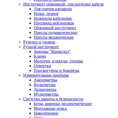
Инструмент обжимной, для разделки кабеля
Для снятия изоляции
Ножи, лезвия
Ножницы кабельные
Протяжка нейлоновая
Обжимной инструмент
Прессы гидравлические
Прессы механические
Рулетки и уровни
Ручной инструмент
Зажимы "Крокодил"
Ключи
Молотки, кувалды, топоры
Отвертки
Плоскогубцы и бокорезы
Измерительные приборы
Амперметры
Вольтметры
Дальномеры
Мультиметры
Средства защиты и безопасности
Боты, коврики диэлектрические
Монтажные пояса
Наколенники
Очки