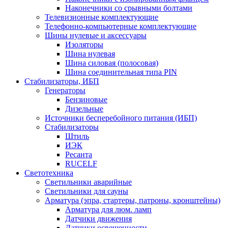
Наконечники со срывными болтами
Телевизионные комплектующие
Телефонно-компьютерные комплектующие
Шины нулевые и аксессуары
Изоляторы
Шина нулевая
Шина силовая (полосовая)
Шина соединительная типа PIN
Стабилизаторы, ИБП
Генераторы
Бензиновые
Дизельные
Источники бесперебойного питания (ИБП)
Стабилизаторы
Штиль
ИЭК
Ресанта
RUCELF
Светотехника
Светильники аварийные
Светильники для сауны
Арматура (эпра, стартеры, патроны, кронштейны)
Арматура для люм. ламп
Датчики движения
Датчики освещенности