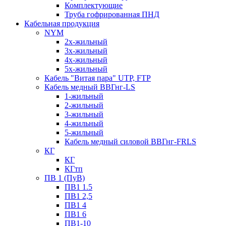
Комплектующие
Труба гофрированная ПНД
Кабельная продукция
NYM
2х-жильный
3х-жильный
4х-жильный
5х-жильный
Кабель "Витая пара" UTP, FTP
Кабель медный ВВГнг-LS
1-жильный
2-жильный
3-жильный
4-жильный
5-жильный
Кабель медный силовой ВВГнг-FRLS
КГ
КГ
КГтп
ПВ 1 (ПуВ)
ПВ1 1.5
ПВ1 2,5
ПВ1 4
ПВ1 6
ПВ1-10