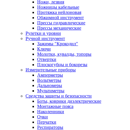
Ножи, лезвия
Ножницы кабельные
Протяжка нейлоновая
Обжимной инструмент
Прессы гидравлические
Прессы механические
Рулетки и уровни
Ручной инструмент
Зажимы "Крокодил"
Ключи
Молотки, кувалды, топоры
Отвертки
Плоскогубцы и бокорезы
Измерительные приборы
Амперметры
Вольтметры
Дальномеры
Мультиметры
Средства защиты и безопасности
Боты, коврики диэлектрические
Монтажные пояса
Наколенники
Очки
Перчатки
Респираторы