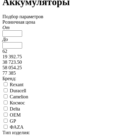
Аккумуляторы
Подбор параметров
Розничная цена
От
До
62
19 392.75
38 723.50
58 054.25
77 385
Бренд:
Rexant
Duracell
Camelion
Космос
Delta
ОЕМ
GP
ФАZА
Тип изделия: