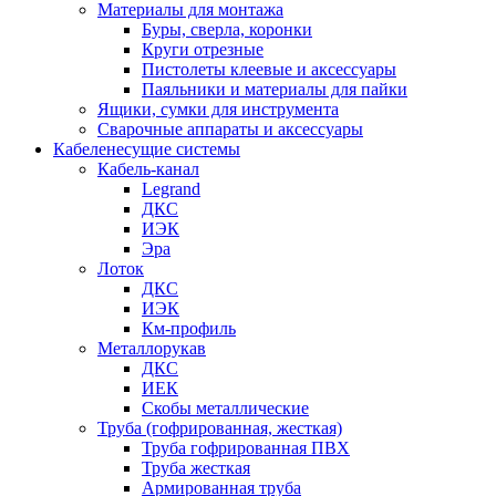
Материалы для монтажа
Буры, сверла, коронки
Круги отрезные
Пистолеты клеевые и аксессуары
Паяльники и материалы для пайки
Ящики, сумки для инструмента
Сварочные аппараты и аксессуары
Кабеленесущие системы
Кабель-канал
Legrand
ДКС
ИЭК
Эра
Лоток
ДКС
ИЭК
Км-профиль
Металлорукав
ДКС
ИЕК
Скобы металлические
Труба (гофрированная, жесткая)
Труба гофрированная ПВХ
Труба жесткая
Армированная труба