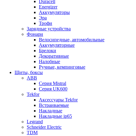
Duracell
Energizer
Аккумуляторы
Эра
Трофи
Зарядные устройства
Фонари
Велосипедные, автомобильные
Аккумуляторные
Брелоки
Декоративные
Налобные
Ручные, кемпинговые
Щиты, боксы
ABB
Серия Mistral
Серия UK600
Tekfor
Аксессуары Tekfor
Встраиваемые
Накладные
Накладные ip65
Legrand
Schneider Electric
TDM