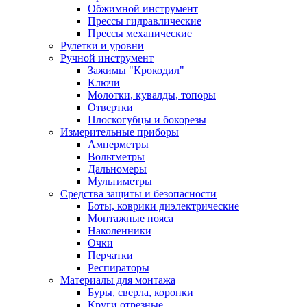
Обжимной инструмент
Прессы гидравлические
Прессы механические
Рулетки и уровни
Ручной инструмент
Зажимы "Крокодил"
Ключи
Молотки, кувалды, топоры
Отвертки
Плоскогубцы и бокорезы
Измерительные приборы
Амперметры
Вольтметры
Дальномеры
Мультиметры
Средства защиты и безопасности
Боты, коврики диэлектрические
Монтажные пояса
Наколенники
Очки
Перчатки
Респираторы
Материалы для монтажа
Буры, сверла, коронки
Круги отрезные