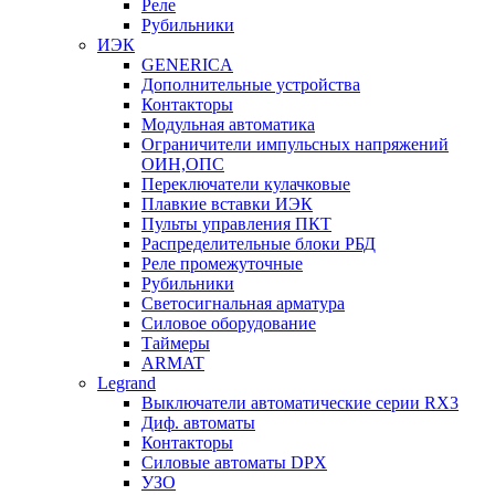
Реле
Рубильники
ИЭК
GENERICA
Дополнительные устройства
Контакторы
Модульная автоматика
Ограничители импульсных напряжений
ОИН,ОПС
Переключатели кулачковые
Плавкие вставки ИЭК
Пульты управления ПКТ
Распределительные блоки РБД
Реле промежуточные
Рубильники
Светосигнальная арматура
Силовое оборудование
Таймеры
ARMAT
Legrand
Выключатели автоматические серии RX3
Диф. автоматы
Контакторы
Силовые автоматы DPX
УЗО