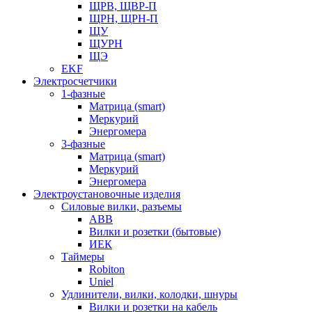
ЩРВ, ЩВР-П
ЩРН, ЩРН-П
ЩУ
ЩУРН
ЩЭ
EKF
Электросчетчики
1-фазные
Матрица (smart)
Меркурий
Энергомера
3-фазные
Матрица (smart)
Меркурий
Энергомера
Электроустановочные изделия
Силовые вилки, разъемы
ABB
Вилки и розетки (бытовые)
ИЕК
Таймеры
Robiton
Uniel
Удлинители, вилки, колодки, шнуры
Вилки и розетки на кабель