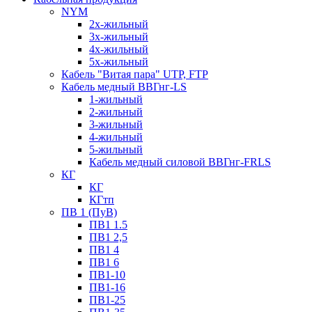
NYM
2х-жильный
3х-жильный
4х-жильный
5х-жильный
Кабель "Витая пара" UTP, FTP
Кабель медный ВВГнг-LS
1-жильный
2-жильный
3-жильный
4-жильный
5-жильный
Кабель медный силовой ВВГнг-FRLS
КГ
КГ
КГтп
ПВ 1 (ПуВ)
ПВ1 1.5
ПВ1 2,5
ПВ1 4
ПВ1 6
ПВ1-10
ПВ1-16
ПВ1-25