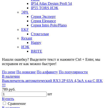
IP54 Atlas Design Profi 54
IP55 TORS ИЭК
ЭРА
Серия Эксперт
Серия Elegance
Серия Intro Polo/Plano
EKF
Стокгольм
Rexant
Happy
ИЭК
BRITE
Нашли ошибку? Выделите текст и нажмите Ctrl + Enter, мы
исправим ее как можно быстрее!
По цене
По новизне
По алфавиту
По популярности
В наличии
Выключатель автоматический RX3 2Р 63А 4,5кА х-ка С IEK
!!!
789 руб.
шт
Купить
Сравнение
В наличии