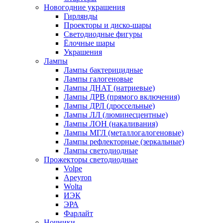
Новогодние украшения
Гирлянды
Проекторы и диско-шары
Светодиодные фигуры
Ёлочные шары
Украшения
Лампы
Лампы бактерицидные
Лампы галогеновые
Лампы ДНАТ (натриевые)
Лампы ДРВ (прямого включения)
Лампы ДРЛ (дроссельные)
Лампы ЛЛ (люминесцентные)
Лампы ЛОН (накаливания)
Лампы МГЛ (металлогалогеновые)
Лампы рефлекторные (зеркальные)
Лампы светодиодные
Прожекторы светодиодные
Volpe
Apeyron
Wolta
ИЭК
ЭРА
Фарлайт
Ночники