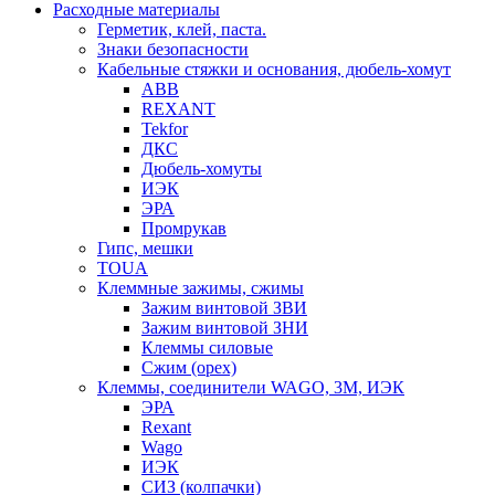
Расходные материалы
Герметик, клей, паста.
Знаки безопасности
Кабельные стяжки и основания, дюбель-хомут
ABB
REXANT
Tekfor
ДКС
Дюбель-хомуты
ИЭК
ЭРА
Промрукав
Гипс, мешки
TOUA
Клеммные зажимы, сжимы
Зажим винтовой ЗВИ
Зажим винтовой ЗНИ
Клеммы силовые
Сжим (орех)
Клеммы, соединители WAGO, 3M, ИЭК
ЭРА
Rexant
Wago
ИЭК
СИЗ (колпачки)