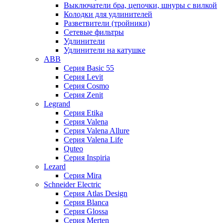
Выключатели бра, цепочки, шнуры с вилкой
Колодки для удлинителей
Разветвители (тройники)
Сетевые фильтры
Удлинители
Удлинители на катушке
ABB
Серия Basic 55
Серия Levit
Серия Cosmo
Серия Zenit
Legrand
Серия Etika
Серия Valena
Серия Valena Allure
Серия Valena Life
Quteo
Серия Inspiria
Lezard
Серия Mira
Schneider Electric
Серия Atlas Design
Серия Blanca
Серия Glossa
Серия Merten