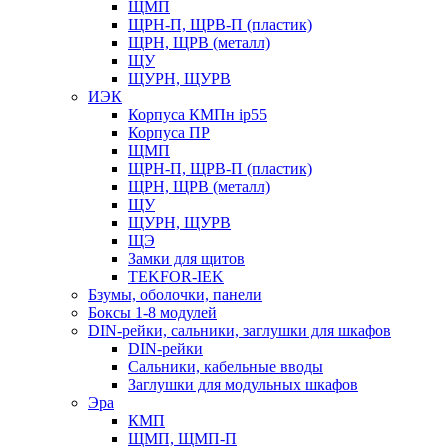
ЩМП
ЩРН-П, ЩРВ-П (пластик)
ЩРН, ЩРВ (металл)
ЩУ
ЩУРН, ЩУРВ
ИЭК
Корпуса КМПн ip55
Корпуса ПР
ЩМП
ЩРН-П, ЩРВ-П (пластик)
ЩРН, ЩРВ (металл)
ЩУ
ЩУРН, ЩУРВ
ЩЭ
Замки для щитов
TEKFOR-IEK
Бзумы, оболочки, панели
Боксы 1-8 модулей
DIN-рейки, сальники, заглушки для шкафов
DIN-рейки
Сальники, кабельные вводы
Заглушки для модульных шкафов
Эра
КМП
ЩМП, ЩМП-П