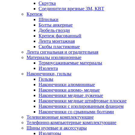
Скрутка
Соединители врезные 3M, КВТ
Крепеж
Шпильки
Болты анкерные
Дюбель-гвозди
Крепеж фасованный
Лента монтажная
Скобы пластиковые
Лента сигнальная и оградительная
Материалы изоляционные
Термоусаживаемые матeриалы
Изолента
Наконечники, гильзы
Гильзы
Наконечники алюминивые
Наконечники алюмо- медные
Наконечники медные луженые
Наконечники медные штифтовые плоские
Наконечники с изолированным фланцем
Наконечники со срывными болтами
Телевизионные комплектующие
Телефонно-компьютерные комплектующие
Шины нулевые и аксессуары
Изоляторы