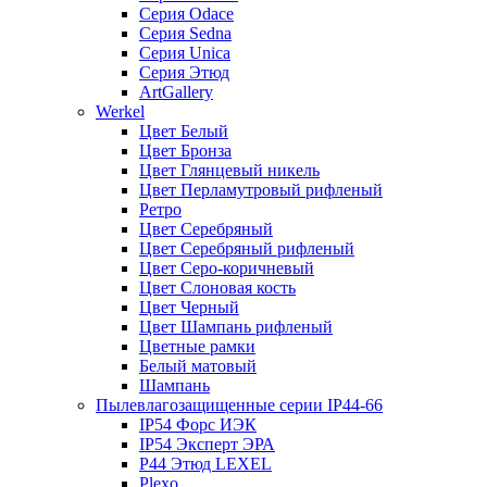
Серия Odace
Серия Sedna
Серия Unica
Серия Этюд
ArtGallery
Werkel
Цвет Белый
Цвет Бронза
Цвет Глянцевый никель
Цвет Перламутровый рифленый
Ретро
Цвет Серебряный
Цвет Серебряный рифленый
Цвет Серо-коричневый
Цвет Слоновая кость
Цвет Черный
Цвет Шампань рифленый
Цветные рамки
Белый матовый
Шампань
Пылевлагозащищенные серии IP44-66
IP54 Форс ИЭК
IP54 Эксперт ЭРА
P44 Этюд LEXEL
Plexo